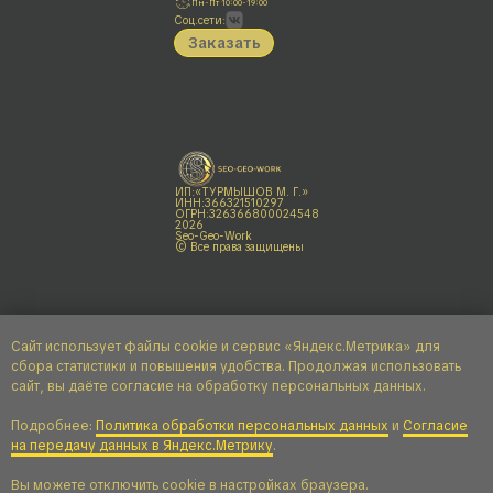
Пн-Пт 10:00-19:00
Соц.сети:
Заказать
ИП:«ТУРМЫШОВ М. Г.»
ИНН:366321510297
ОГРН:326366800024548
2026
Seo-Geo-Work
© Все права защищены
Сайт использует файлы cookie и сервис «Яндекс.Метрика» для
сбора статистики и повышения удобства. Продолжая использовать
сайт, вы даёте согласие на обработку персональных данных.
Политика в отношении обработки персональных данных
Подробнее:
Политика обработки персональных данных
и
Согласие
Согласие на обработку персональных данных
на передачу данных в Яндекс.Метрику
.
Политика конфиденциальности сайта
Согласие на обработку данных с помощью сервиса «Яндекс.Метрика»
Вы можете отключить cookie в настройках браузера.