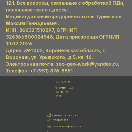
12.1. Все вопросы, связанные с обработкой ПДн,
направляются по адресу:
Индивидуальный предприниматель Турмышов
Максим Геннадьевич,
ИНН: 366321510297, ОГРНИП
326366800024548, Дата присвоения ОГРНИП:
19.02.2026
Адрес: 394002, Воронежская область, г.
Воронеж, ул. Урывского, д.5, кв. 16,
Электронная почта: seo-geo-work@yandex.ru,
Телефон: +7 (951) 876-8551.
ВСЕ УСЛУГИ
О КОМПАНИИ
КОНТАКТЫ
БЛОГ
Воронеж, Ул. Урывского, 5
+ 7 951 876 85 51
seo-geo-work@yandex.ru